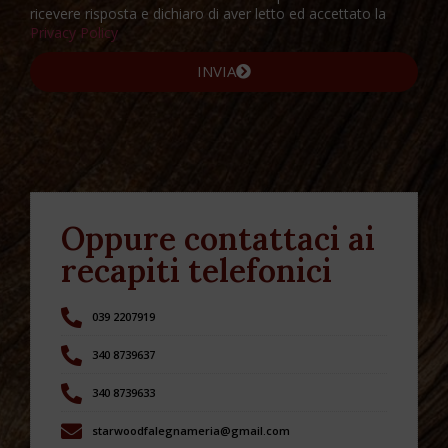
ricevere risposta e dichiaro di aver letto ed accettato la
Privacy Policy
INVIA
Oppure contattaci ai
recapiti telefonici
039 2207919
340 8739637
340 8739633
starwoodfalegnameria@gmail.com