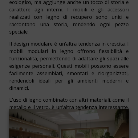
ecologico, ma aggiunge anche un tocco di storia e
carattere agli interni. I mobili e gli accessori
realizzati con legno di recupero sono unici e
raccontano una storia, rendendo ogni pezzo
speciale.
Il design modulare è un’altra tendenza in crescita. I
mobili modulari in legno offrono flessibilità e
funzionalità, permettendo di adattare gli spazi alle
esigenze personali. Questi mobili possono essere
facilmente assemblati, smontati e riorganizzati,
rendendoli ideali per gli ambienti moderni e
dinamici.
L’uso di legno combinato con altri materiali, come il
metallo e il vetro, è un’altra tendenza interessante.
Questa combinazione crea un contrasto visivo
affascinante e aggiunge un tocco di modernità agli
interni. Ad esempio, tavoli con gambe in metallo e
piani in legno, o scaffali in legno con inserti in