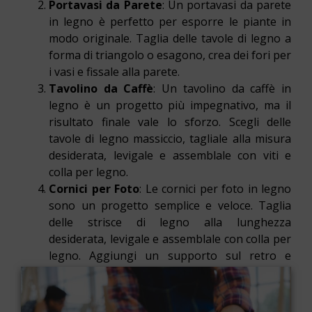
Portavasi da Parete
: Un portavasi da parete
in legno è perfetto per esporre le piante in
modo originale. Taglia delle tavole di legno a
forma di triangolo o esagono, crea dei fori per
i vasi e fissale alla parete.
Tavolino da Caffè
: Un tavolino da caffè in
legno è un progetto più impegnativo, ma il
risultato finale vale lo sforzo. Scegli delle
tavole di legno massiccio, tagliale alla misura
desiderata, levigale e assemblale con viti e
colla per legno.
Cornici per Foto
: Le cornici per foto in legno
sono un progetto semplice e veloce. Taglia
delle strisce di legno alla lunghezza
desiderata, levigale e assemblale con colla per
legno. Aggiungi un supporto sul retro e
inserisci le tue foto preferite.
Scaffali per Vino
: Uno scaffale per vino in
legno è un progetto utile e decorativo. Taglia