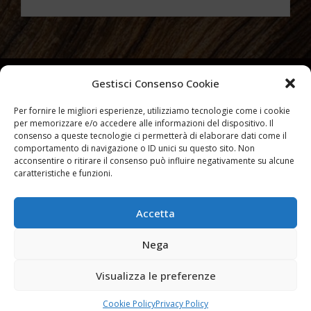
Gestisci Consenso Cookie
Per fornire le migliori esperienze, utilizziamo tecnologie come i cookie
per memorizzare e/o accedere alle informazioni del dispositivo. Il
consenso a queste tecnologie ci permetterà di elaborare dati come il
comportamento di navigazione o ID unici su questo sito. Non
acconsentire o ritirare il consenso può influire negativamente su alcune
caratteristiche e funzioni.
Accetta
Partiva IVA 10007540965 –
Privacy Policy
–
Cookies Policy
Nega
Visualizza le preferenze
@2024 STARWOOD - Tutti i diritti riservati
Cookie Policy
Privacy Policy
Sito sviluppato da Netweek s.p.a.