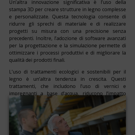
Un’altra innovazione significativa è l’uso della
stampa 3D per creare strutture in legno complesse
e personalizzate. Questa tecnologia consente di
ridurre gli sprechi di materiale e di realizzare
progetti su misura con una precisione senza
precedenti. Inoltre, l’adozione di software avanzati
per la progettazione e la simulazione permette di
ottimizzare i processi produttivi e di migliorare la
qualità dei prodotti finali.
L’uso di trattamenti ecologici e sostenibili per il
legno è un’altra tendenza in crescita. Questi
trattamenti, che includono l’uso di vernici e
impregnanti a base d’acqua, riducono l’impatto
ambientale e migliorano la sicurezza per gli
operatori. Infine, l’integrazione di tecnologie smart,
come sensori e dispositivi IoT, permette di
monitorare e gestire in tempo reale le condizioni
del legno e di ottimizzare la manutenzione.