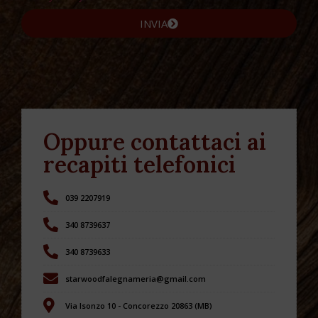
INVIA
Oppure contattaci ai
recapiti telefonici
039 2207919
340 8739637
340 8739633
starwoodfalegnameria@gmail.com
Via Isonzo 10 - Concorezzo 20863 (MB)