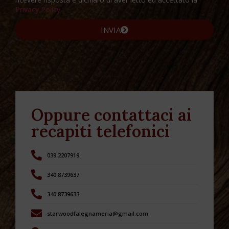
Privacy Policy
INVIA
Oppure contattaci ai
recapiti telefonici
039 2207919
340 8739637
340 8739633
starwoodfalegnameria@gmail.com